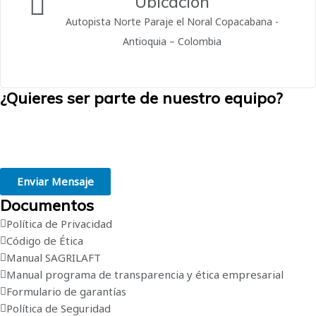
Ubicación
Autopista Norte Paraje el Noral Copacabana -
Antioquia – Colombia
¿Quieres ser parte de nuestro equipo?
Creemos en la grandeza de las personas. Estamos convencidos de
que trabajar en el lugar adecuado, de acuerdo con tus habilidades e
intereses, es el primer paso hacia el éxito profesional.
Enviar Mensaje
Documentos
Política de Privacidad
Código de Ética
Manual SAGRILAFT
Manual programa de transparencia y ética empresarial
Formulario de garantías
Política de Seguridad