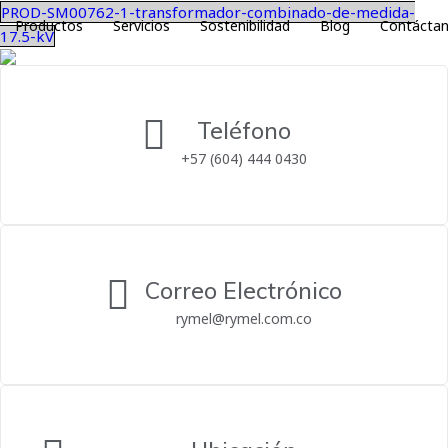
PROD-SM00762-1-transformador-combinado-de-medida-
Productos
Servicios
Sostenibilidad
Blog
Contácta
17.5-kV
Teléfono
+57 (604) 444 0430
Correo Electrónico
rymel@rymel.com.co