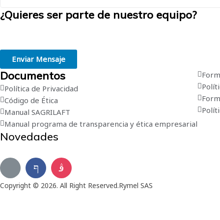
¿Quieres ser parte de nuestro equipo?
Creemos en la grandeza de las personas. Estamos convencidos de que 
paso hacia el éxito profesional.
Enviar Mensaje
Documentos
Formu
Polít
Política de Privacidad
Form
Código de Ética
Polít
Manual SAGRILAFT
Manual programa de transparencia y ética empresarial
Novedades
Suscríbete a nuestro boletín de novedades
Copyright © 2026. All Right Reserved.
Rymel SAS