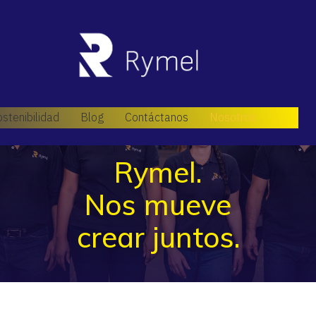
stenibilidad
Blog
Contáctanos
Nosotros
NUESTRO EQUIPO
Rymel.
Nos mueve
crear juntos.