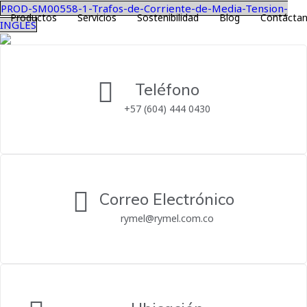
PROD-SM00558-1-Trafos-de-Corriente-de-Media-Tension-
Productos
Servicios
Sostenibilidad
Blog
Contácta
INGLES
Teléfono
+57 (604) 444 0430
Correo Electrónico
rymel@rymel.com.co