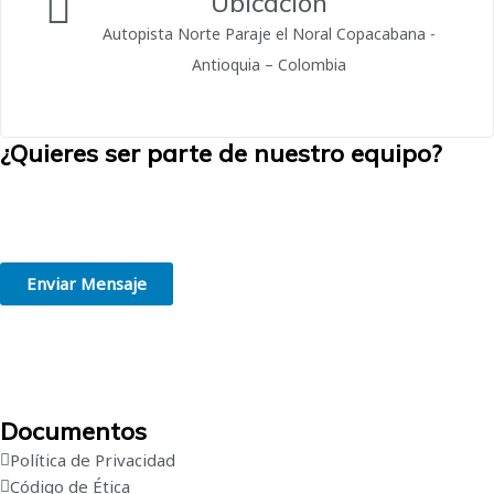
Ubicación
Autopista Norte Paraje el Noral Copacabana -
Antioquia – Colombia
¿Quieres ser parte de nuestro equipo?
Creemos en la grandeza de las personas. Estamos convencidos de
que trabajar en el lugar adecuado, de acuerdo con tus habilidades e
intereses, es el primer paso hacia el éxito profesional.
Enviar Mensaje
Documentos
Política de Privacidad
Código de Ética