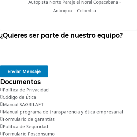
Autopista Norte Paraje el Noral Copacabana -
Antioquia – Colombia
¿Quieres ser parte de nuestro equipo?
Creemos en la grandeza de las personas. Estamos convencidos de
que trabajar en el lugar adecuado, de acuerdo con tus habilidades e
intereses, es el primer paso hacia el éxito profesional.
Enviar Mensaje
Documentos
Política de Privacidad
Código de Ética
Manual SAGRILAFT
Manual programa de transparencia y ética empresarial
Formulario de garantías
Política de Seguridad
Formulario Posconsumo