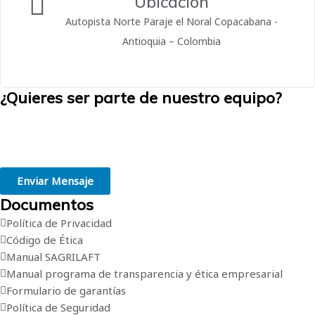
Ubicación
Autopista Norte Paraje el Noral Copacabana -
Antioquia – Colombia
¿Quieres ser parte de nuestro equipo?
Creemos en la grandeza de las personas. Estamos convencidos de
que trabajar en el lugar adecuado, de acuerdo con tus habilidades e
intereses, es el primer paso hacia el éxito profesional.
Enviar Mensaje
Documentos
Política de Privacidad
Código de Ética
Manual SAGRILAFT
Manual programa de transparencia y ética empresarial
Formulario de garantías
Política de Seguridad