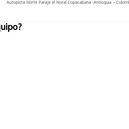
Autopista Norte Paraje el Noral Copacabana -Antioquia – Colom
quipo?
trabajar en el lugar adecuado, de acuerdo con tus habilidades e inte