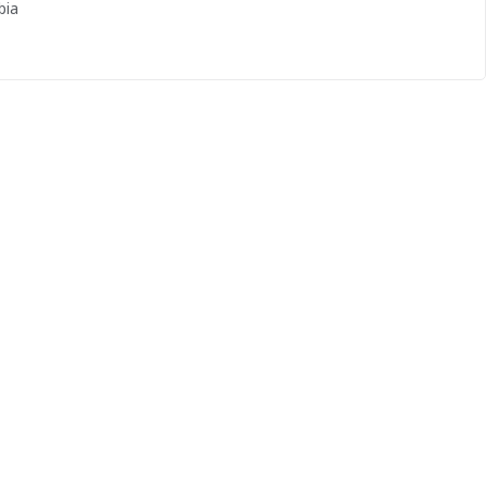
bia
reses, es el primer paso hacia el éxito profesional.