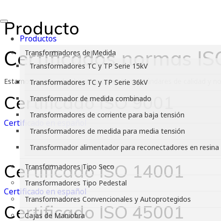
Producto
Productos
Certificados normas IS
Transformadores de Medida
Transformadores TC y TP Serie 15kV
Estamos certificados bajo los más altos estándares de calidad y no
Transformadores TC y TP Serie 36kV
Certificado ISO 9001
Transformador de medida combinado
Transformadores de corriente para baja tensión
Certificado en español
Transformadores de medida para media tensión
Transformador alimentador para reconectadores en resina
Certificado ISO 14001
Transformadores Tipo Seco
Transformadores Tipo Pedestal
Certificado en español
Transformadores Convencionales y Autoprotegidos
Certificado ISO 45001
Cajas de Maniobra