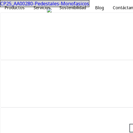
CP25_AA00280-Pedestales-Monofasicos
Productos
Servicios
Sostenibilidad
Blog
Contácta