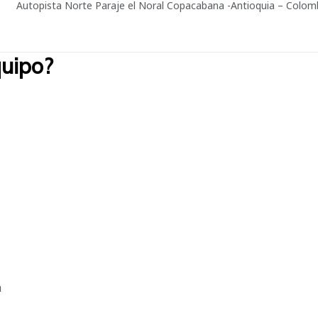
Autopista Norte Paraje el Noral Copacabana -Antioquia – Colom
quipo?
trabajar en el lugar adecuado, de acuerdo con tus habilidades e inte
a