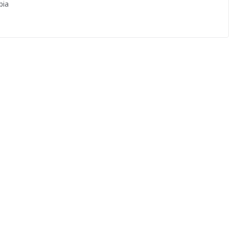
bia
reses, es el primer paso hacia el éxito profesional.