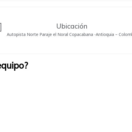
Ubicación
Autopista Norte Paraje el Noral Copacabana -Antioquia – Colom
equipo?
ue trabajar en el lugar adecuado, de acuerdo con tus habilidades e i