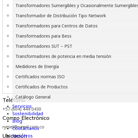
Transformadores Sumergibles y Ocasionalmente Sumergible
Transformador de Distribución Tipo Network
Transformadores para Centros de Datos
Transformadores para Bess
Transformadores SUT – PST
Transformadores de potencia en media tensión
Medidores de Energía
Certificados normas ISO
Certificados de Productos
Catálogo General
Teléfono
Servicios
+57 (604) 444 0430
Sostenibilidad
Correo Electrónico
Blog
rymel@rymel.com.co
Contáctanos
Ubicación
Nosotros