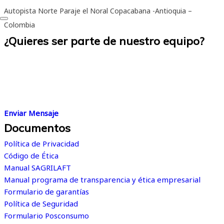
Autopista Norte Paraje el Noral Copacabana -Antioquia –
Colombia
¿Quieres ser parte de nuestro equipo?
Creemos en la grandeza de las personas. Estamos convencidos
de que trabajar en el lugar adecuado, de acuerdo con tus
habilidades e intereses, es el primer paso hacia el éxito
profesional.
Enviar Mensaje
Documentos
Política de Privacidad
Código de Ética
Manual SAGRILAFT
Manual programa de transparencia y ética empresarial
Formulario de garantías
Política de Seguridad
Formulario Posconsumo