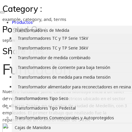
Category :
example, category, and, terms
Productos
Posted On :
Transformadores de Medida
Transformadores TC y TP Serie 15kV
septiembre 11, 2024
Transformadores TC y TP Serie 36kV
Share This :
Transformador de medida combinado
Fundación
Transformadores de corriente para baja tensión
Transformadores de medida para media tensión
Transformador alimentador para reconectadores en resina
Nuestro fundador Jaime Cardona Montoya inicia a un taller
de reparaciones y montajes eléctricos ubicado en el sector
Transformadores Tipo Seco
de «Barrio Triste» en el centro de ciudad de Medellín, con 3
Transformadores Tipo Pedestal
empleados. El primer trabajo que realizado fue la
Transformadores Convencionales y Autoprotegidos
reparación de un transformador de 5 kVA.
Cajas de Maniobra