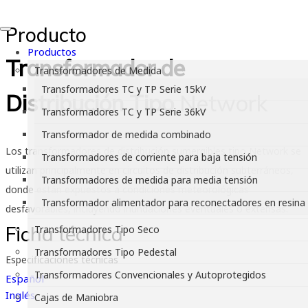
Producto
Productos
Transformador de
Transformadores de Medida
Transformadores TC y TP Serie 15kV
Distribución Tipo
Network
Transformadores TC y TP Serie 36kV
Transformador de medida combinado
Los transformadores de distribución sumergibles tipo Network se
Transformadores de corriente para baja tensión
utilizan principalmente en circuitos de distribución subterráneos,
Transformadores de medida para media tensión
donde están expuestos a condiciones meteorológicas
Transformador alimentador para reconectadores en resina
desfavorables, incluyendo inundaciones eventuales o extensas.
Ficha técnica
Transformadores Tipo Seco
Transformadores Tipo Pedestal
Especificaciones técnicas
Transformadores Convencionales y Autoprotegidos
Español
Inglés
Cajas de Maniobra