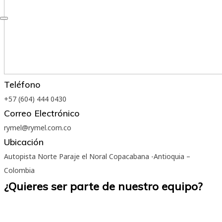
Teléfono
+57 (604) 444 0430
Correo Electrónico
rymel@rymel.com.co
Ubicación
Autopista Norte Paraje el Noral Copacabana -Antioquia –
Colombia
¿Quieres ser parte de nuestro equipo?
Creemos en la grandeza de las personas. Estamos convencidos
de que trabajar en el lugar adecuado, de acuerdo con tus