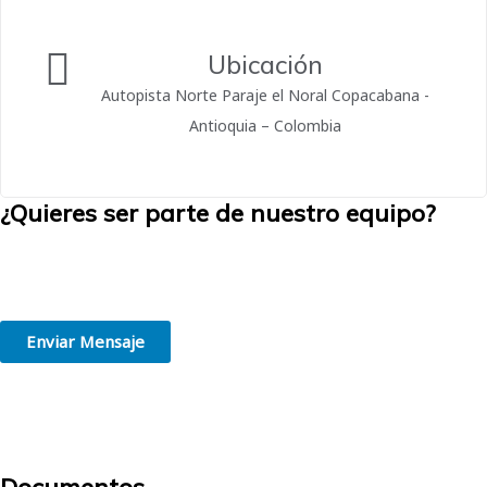
Ubicación
Autopista Norte Paraje el Noral Copacabana -
Antioquia – Colombia
¿Quieres ser parte de nuestro equipo?
Creemos en la grandeza de las personas. Estamos convencidos de
que trabajar en el lugar adecuado, de acuerdo con tus habilidades e
intereses, es el primer paso hacia el éxito profesional.
Enviar Mensaje