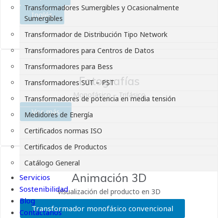
Transformadores Sumergibles y Ocasionalmente
Inglés
Sumergibles
Transformador de Distribución Tipo Network
Transformadores para Centros de Datos
Transformadores para Bess
Fotografías
Transformadores SUT – PST
Monofásico – Trifásico
Transformadores de potencia en media tensión
Ver más
Medidores de Energía
Certificados normas ISO
Certificados de Productos
Catálogo General
Animación 3D
Servicios
Sostenibilidad
Visualización del producto en 3D
Blog
Transformador monofásico convencional
Contáctanos