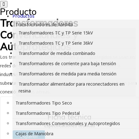
Producto
Productos
Transformadores
Transformadores de Medida
Convencionales y
Transformadores TC y TP Serie 15kV
Transformadores TC y TP Serie 36kV
Autoprotegidos
Transformador de medida combinado
Los transformadores convencionales y autoprotegidos se usan en
Transformadores de corriente para baja tensión
redes de energía de media tensión en zonas residenciales o
Transformadores de medida para media tensión
industriales, generalmente al aire libre sobre postes o en
subestaciones de piso. Tienen bujes especiales en alta tensión para
Transformador alimentador para reconectadores en
resina
conexión a líneas aéreas.
Transformadores Tipo Seco
Transformadores Tipo Pedestal
Ficha técnica
Transformadores Convencionales y Autoprotegidos
Especificaciones técnicas
Cajas de Maniobra
Español