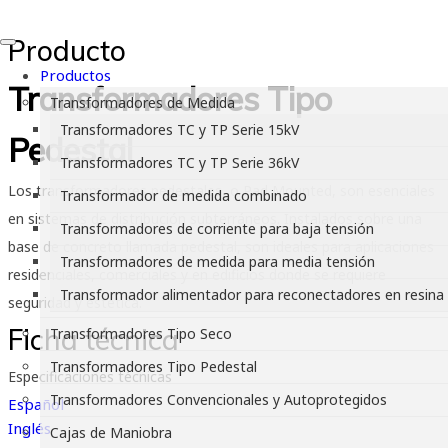
Producto
Productos
Transformadores Tipo
Transformadores de Medida
Transformadores TC y TP Serie 15kV
Pedestal
Transformadores TC y TP Serie 36kV
Los transformadores pedestales, o Pad Mounted, son esenciales
Transformador de medida combinado
en sistemas de distribución subterráneos. Instalados sobre una
Transformadores de corriente para baja tensión
base de concreto llamada pedestal, son ideales para aplicaciones
Transformadores de medida para media tensión
residenciales, comerciales y en edificios donde se requiere
Transformador alimentador para reconectadores en resina
seguridad y estética.
Ficha técnica
Transformadores Tipo Seco
Transformadores Tipo Pedestal
Especificaciones técnicas
Transformadores Convencionales y Autoprotegidos
Español
Inglés
Cajas de Maniobra