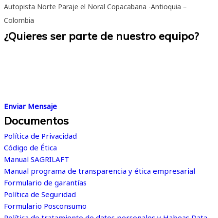
Autopista Norte Paraje el Noral Copacabana -Antioquia –
Colombia
¿Quieres ser parte de nuestro equipo?
Creemos en la grandeza de las personas. Estamos convencidos
de que trabajar en el lugar adecuado, de acuerdo con tus
habilidades e intereses, es el primer paso hacia el éxito
profesional.
Enviar Mensaje
Documentos
Política de Privacidad
Código de Ética
Manual SAGRILAFT
Manual programa de transparencia y ética empresarial
Formulario de garantías
Política de Seguridad
Formulario Posconsumo
Política de tratamiento de datos personales y Habeas Data