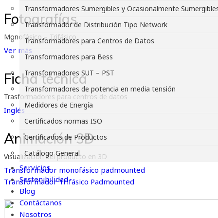
Transformadores Sumergibles y Ocasionalmente Sumergible
Fotografías
Transformador de Distribución Tipo Network
Monofásico – Trifásico
Transformadores para Centros de Datos
Ver más
Transformadores para Bess
Transformadores SUT – PST
Ficha técnica
Transformadores de potencia en media tensión
Trasformadores para centros de datos
Medidores de Energía
Inglés
Certificados normas ISO
Animación 3D
Certificados de Productos
Catálogo General
Visualización del producto en 3D
Servicios
Transformador monofásico padmounted
Sostenibilidad
Transformador Trifásico Padmounted
Blog
Contáctanos
Nosotros