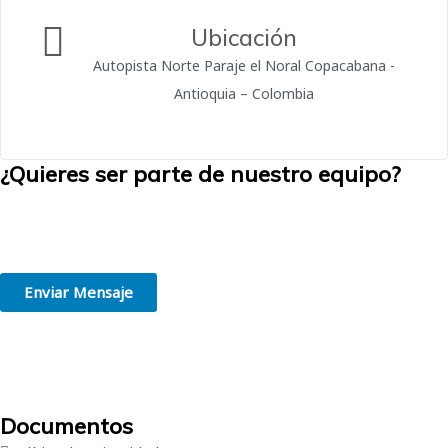
Ubicación
Autopista Norte Paraje el Noral Copacabana -
Antioquia – Colombia
¿Quieres ser parte de nuestro equipo?
Creemos en la grandeza de las personas. Estamos convencidos de
que trabajar en el lugar adecuado, de acuerdo con tus habilidades e
intereses, es el primer paso hacia el éxito profesional.
Enviar Mensaje
Documentos