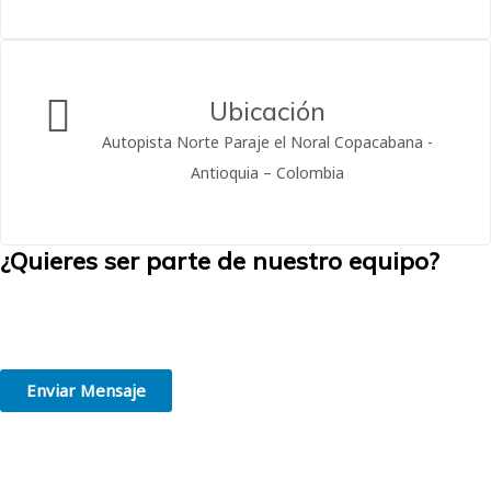
Ubicación
Autopista Norte Paraje el Noral Copacabana -
Antioquia – Colombia
¿Quieres ser parte de nuestro equipo?
Creemos en la grandeza de las personas. Estamos convencidos de
que trabajar en el lugar adecuado, de acuerdo con tus habilidades e
intereses, es el primer paso hacia el éxito profesional.
Enviar Mensaje