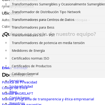
Transformadores Sumergibles y Ocasionalmente Sumergible
rymel@rymel.com.co
Transformador de Distribución Tipo Network
Ubicación
Transformadores para Centros de Datos
Autopista Norte Paraje el Noral Copacabana -Antioquia –
Colombia
Transformadores para Bess
¿Quieres ser parte de nuestro equipo?
Transformadores SUT – PST
Creemos en la grandeza de las personas. Estamos convencidos
Transformadores de potencia en media tensión
de que trabajar en el lugar adecuado, de acuerdo con tus
Medidores de Energía
habilidades e intereses, es el primer paso hacia el éxito
Certificados normas ISO
profesional.
Certificados de Productos
Enviar Mensaje
Documentos
Catálogo General
Servicios
Política de Privacidad
Sostenibilidad
Código de Ética
Blog
Manual SAGRILAFT
Contáctanos
Manual programa de transparencia y ética empresarial
Nosotros
Formulario de garantías