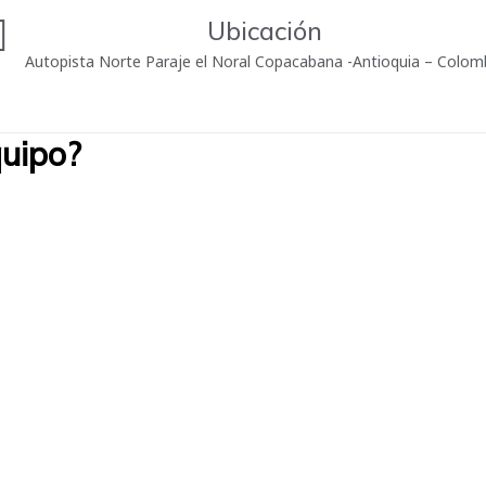
Ubicación
Autopista Norte Paraje el Noral Copacabana -Antioquia – Colom
quipo?
trabajar en el lugar adecuado, de acuerdo con tus habilidades e inte