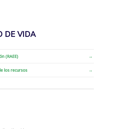
O DE VIDA
ón (RAEE)
→
e los recursos
→